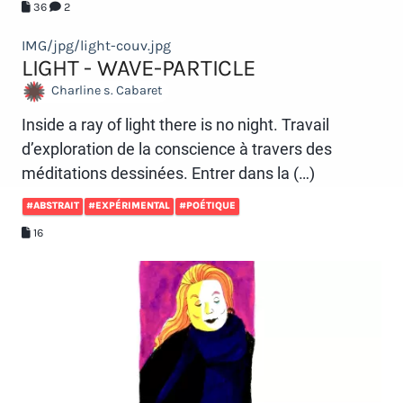
36
2
IMG/jpg/light-couv.jpg
LIGHT - WAVE-PARTICLE
Charline s. Cabaret
Inside a ray of light there is no night. Travail
d’exploration de la conscience à travers des
méditations dessinées. Entrer dans la (…)
#ABSTRAIT
#EXPÉRIMENTAL
#POÉTIQUE
16