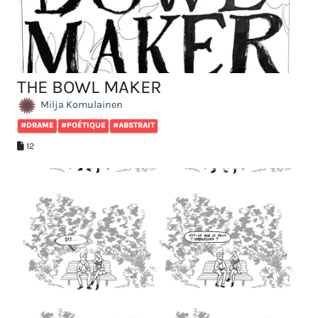
THE BOWL MAKER
Milja Komulainen
#DRAME
#POÉTIQUE
#ABSTRAIT
12