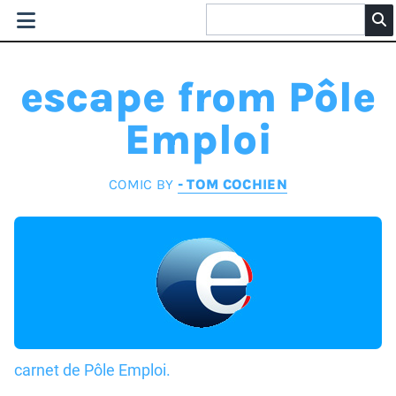
escape from Pôle
Emploi
COMIC BY
- TOM COCHIEN
carnet de Pôle Emploi.