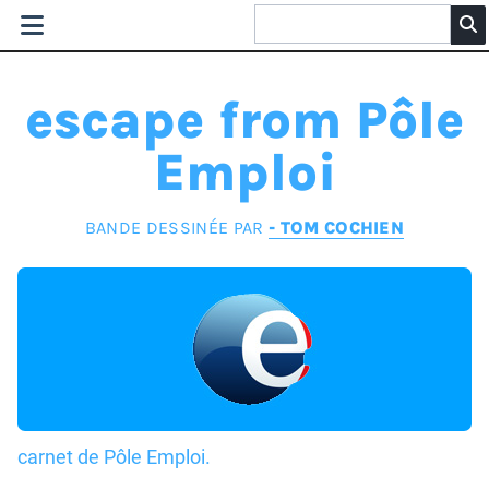
escape from Pôle
Emploi
BANDE DESSINÉE PAR
- TOM COCHIEN
carnet de Pôle Emploi.