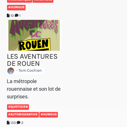
#HUMOUR
10
1
LES AVENTURES
DE ROUEN
- Tom Cochien
La métropole
rouennaise et son lot de
surprises.
#QUOTIDIEN
#AUTOBIOGRAPHIE
#HUMOUR
135
2