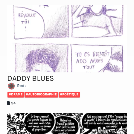
DADDY BLUES
Redz
#DRAME
#AUTOBIOGRAPHIE
#POÉTIQUE
34