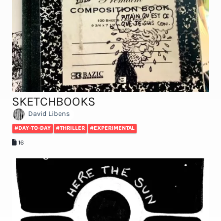
SKETCHBOOKS
David Libens
#DAY-TO-DAY
#THRILLER
#EXPERIMENTAL
16