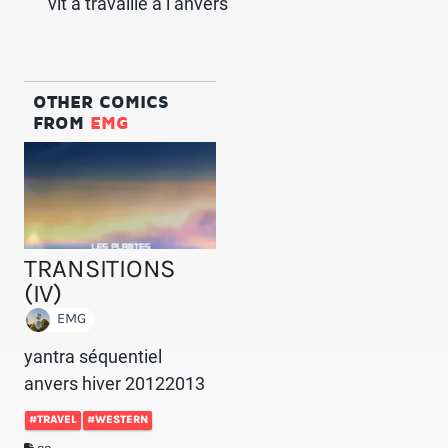
vit à travaille à l’anvers
OTHER COMICS
FROM
EMG
TRANSITIONS
(IV)
EMG
yantra séquentiel
anvers hiver 20122013
#TRAVEL
#WESTERN