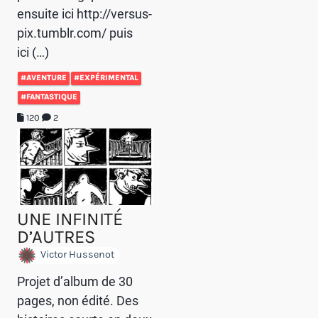
ensuite ici http://versus-
pix.tumblr.com/ puis
ici (…)
#AVENTURE
#EXPÉRIMENTAL
#FANTASTIQUE
120
2
UNE INFINITÉ
D’AUTRES
Victor Hussenot
Projet d’album de 30
pages, non édité. Des