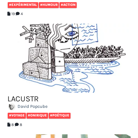
#EXPÉRIMENTAL
#HUMOUR
#ACTION
19
4
LACUSTR
David Popcube
#VOYAGE
#ONIRIQUE
#POÉTIQUE
8
8