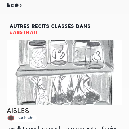
10
6
AUTRES RÉCITS CLASSÉS DANS
#ABSTRAIT
AISLES
Isacloche
a walk through somewhere known yet so foreign