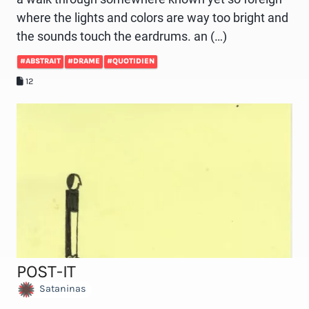
where the lights and colors are way too bright and
the sounds touch the eardrums. an (…)
#ABSTRAIT
#DRAME
#QUOTIDIEN
12
POST-IT
Sataninas