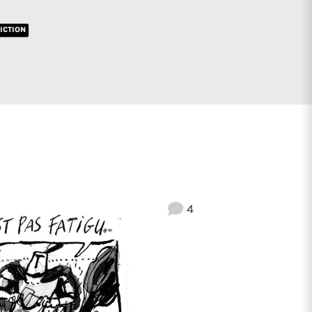
ICTION
4