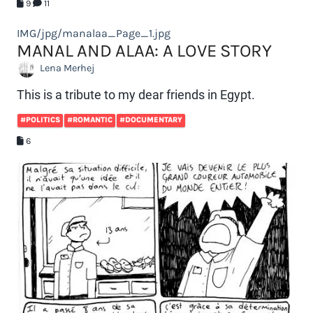
9
11
IMG/jpg/manalaa_Page_1.jpg
MANAL AND ALAA: A LOVE STORY
Lena Merhej
This is a tribute to my dear friends in Egypt.
#POLITICS
#ROMANTIC
#DOCUMENTARY
6