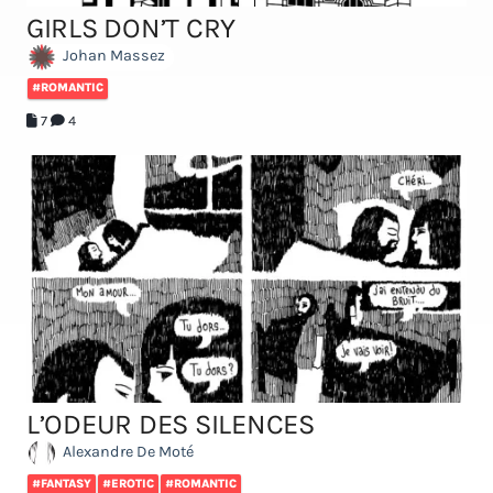
GIRLS DON’T CRY
Johan Massez
#ROMANTIC
7
4
L’ODEUR DES SILENCES
Alexandre De Moté
#FANTASY
#EROTIC
#ROMANTIC