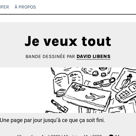
IPER
À PROPOS
Je veux tout
BANDE DESSINÉE PAR
DAVID LIBENS
Une page par jour jusqu’à ce que ça soit fini.