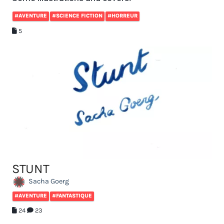
#AVENTURE
#SCIENCE FICTION
#HORREUR
5
STUNT
Sacha Goerg
#AVENTURE
#FANTASTIQUE
24
23