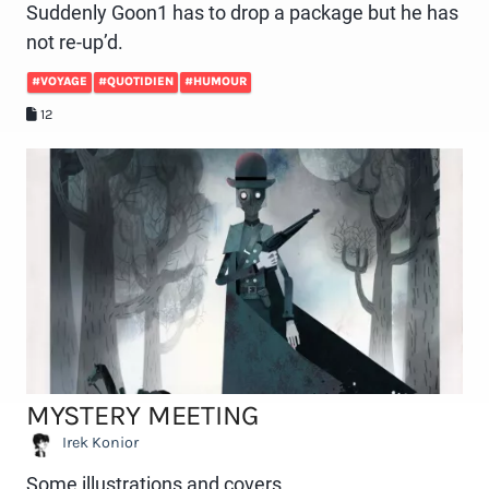
Suddenly Goon1 has to drop a package but he has
not re-up’d.
#VOYAGE
#QUOTIDIEN
#HUMOUR
12
MYSTERY MEETING
Irek Konior
Some illustrations and covers.