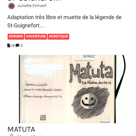
Juliette Etrivert
Adaptation très libre et muette de la légende de
St-Guignefort...
#DRAME
#AVENTURE
#EROTIQUE
19
3
MATUTA