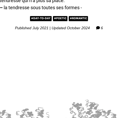
tendresse qui n’a plus sa place.
–
la tendresse sous toutes ses formes -
#DAY-TO-DAY
#POETIC
#ROMANTIC
Published July 2021 | Updated October 2024
6