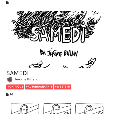
11
SAMEDI
Jérôme Bihan
#ONIRIQUE
#AUTOBIOGRAPHIE
#WESTERN
24