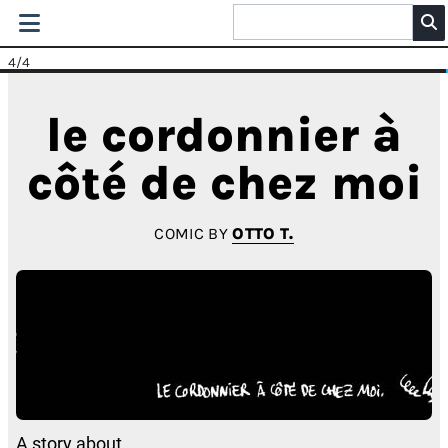
4
/4
le cordonnier à
côté de chez moi
COMIC BY
OTTO T.
A story about .