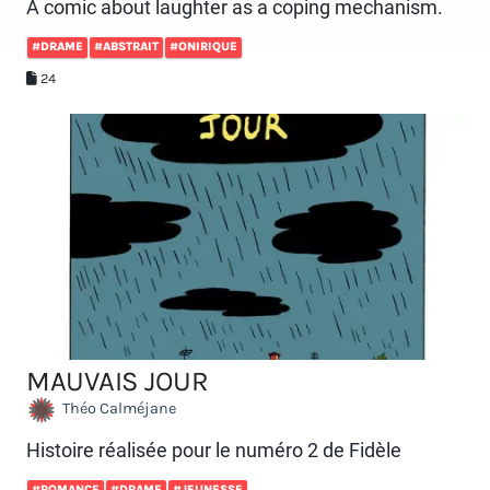
A comic about laughter as a coping mechanism.
#DRAME
#ABSTRAIT
#ONIRIQUE
24
MAUVAIS JOUR
Théo Calméjane
Histoire réalisée pour le numéro 2 de Fidèle
#ROMANCE
#DRAME
#JEUNESSE