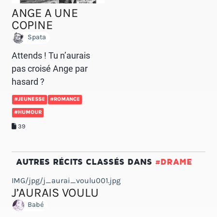
ANGE A UNE
COPINE
Spata
Attends ! Tu n’aurais
pas croisé Ange par
hasard ?
#JEUNESSE
#ROMANCE
#HUMOUR
39
AUTRES RÉCITS CLASSÉS DANS
#DRAME
IMG/jpg/j_aurai_voulu001.jpg
J’AURAIS VOULU
Babé