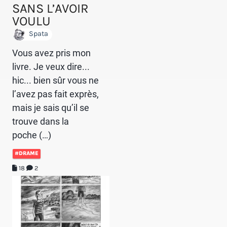
SANS L’AVOIR
VOULU
Spata
Vous avez pris mon
livre. Je veux dire...
hic... bien sûr vous ne
l’avez pas fait exprès,
mais je sais qu’il se
trouve dans la
poche (…)
#DRAME
18
2