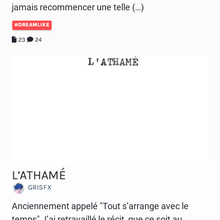
jamais recommencer une telle (…)
#DREAMLIKE
23
24
L’ATHAMÉ
GRISFX
Anciennement appelé "Tout s’arrange avec le
temps" J’ai retravaillé le récit, que ce soit au