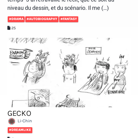
niveau du dessin, et du scénario. Il me (…)
#DRAMA
#AUTOBIOGRAPHY
#FANTASY
25
GECKO
Li-Chin
#DREAMLIKE