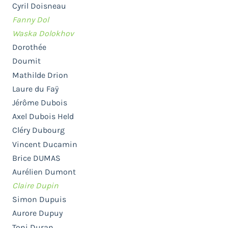
Cyril Doisneau
Fanny Dol
Waska Dolokhov
Dorothée
Doumit
Mathilde Drion
Laure du Faÿ
Jérôme Dubois
Axel Dubois Held
Cléry Dubourg
Vincent Ducamin
Brice DUMAS
Aurélien Dumont
Claire Dupin
Simon Dupuis
Aurore Dupuy
Toni Duran