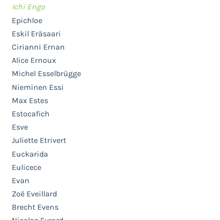
Ichi Engo
Epichloe
Eskil Eräsaari
Cirianni Ernan
Alice Ernoux
Michel Esselbrügge
Nieminen Essi
Max Estes
Estocafich
Esve
Juliette Etrivert
Euckarida
Eulicece
Evan
Zoë Eveillard
Brecht Evens