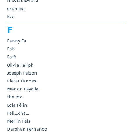
Nicolas Evrard
exaheva
Eza
F
Fanny Fa
Fab
Fafé
Olivia Faliph
Joseph Falzon
Pieter Fannes
Marion Fayolle
the fdz
Lola Félin
Feli_che_
Merlin Fels
Darshan Fernando