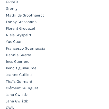
GRISFX
Gromy
Mathilde Groothaerdt
Fanny Grosshans
Florent Grouazel
Niels Gryspeirt
Yue Guan
Francesco Guarnaccia
Dennis Guerra
Ines Guerrero
benoît guillaume
Jeanne Guillou
Thaïs Guimard
Clément Guinguet
Jana Gwizdz
Jana Gwiżdż
GWN