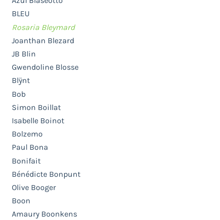
Azul Blaseotto
BLEU
Rosaria Bleymard
Joanthan Blezard
JB Blin
Gwendoline Blosse
Blÿnt
Bob
Simon Boillat
Isabelle Boinot
Bolzemo
Paul Bona
Bonifait
Bénédicte Bonpunt
Olive Booger
Boon
Amaury Boonkens