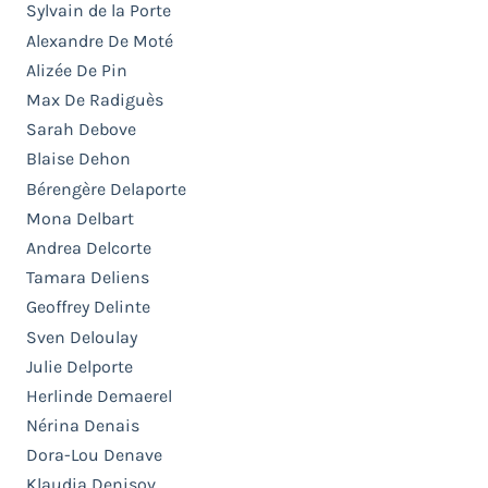
Sylvain de la Porte
Alexandre De Moté
Alizée De Pin
Max De Radiguès
Sarah Debove
Blaise Dehon
Bérengère Delaporte
Mona Delbart
Andrea Delcorte
Tamara Deliens
Geoffrey Delinte
Sven Deloulay
Julie Delporte
Herlinde Demaerel
Nérina Denais
Dora-Lou Denave
Klaudia Denisov