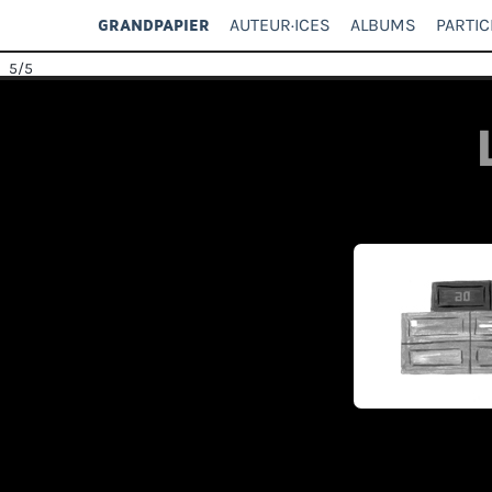
AUTEUR·ICES
ALBUMS
PARTIC
GRANDPAPIER
5
/5