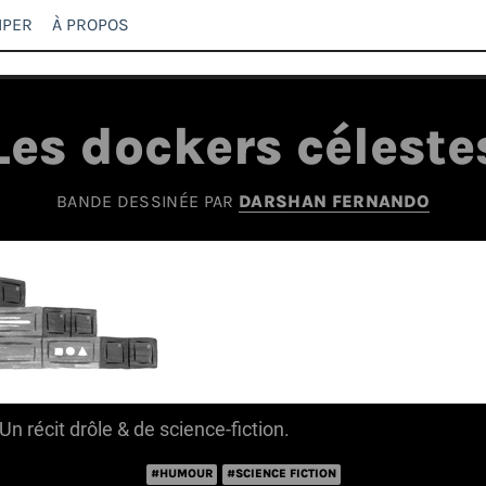
IPER
À PROPOS
Les dockers céleste
BANDE DESSINÉE PAR
DARSHAN FERNANDO
Un récit drôle & de science-fiction.
#HUMOUR
#SCIENCE FICTION