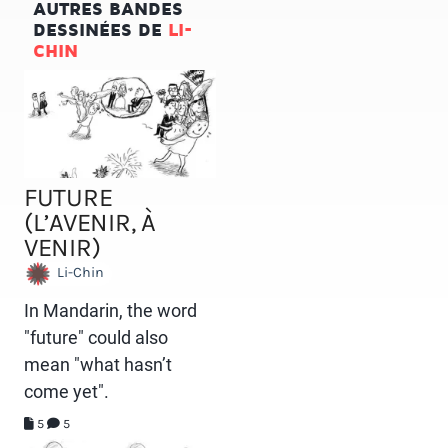
AUTRES BANDES
DESSINÉES DE
LI-
CHIN
FUTURE
(L’AVENIR, À
VENIR)
Li-Chin
In Mandarin, the word
"future" could also
mean "what hasn’t
come yet".
5
5