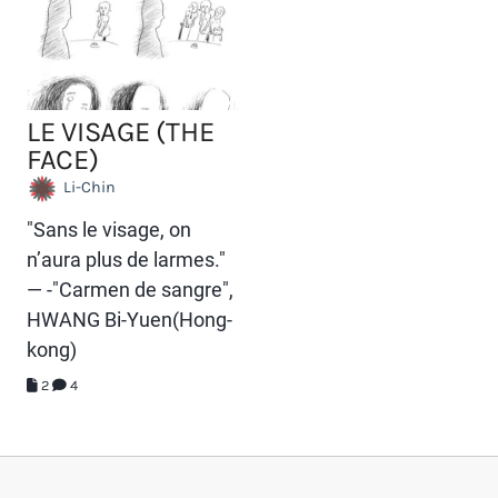
LE VISAGE (THE
FACE)
Li-Chin
"Sans le visage, on
n’aura plus de larmes."
— -"Carmen de sangre",
HWANG Bi-Yuen(Hong-
kong)
2
4