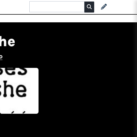
she
D