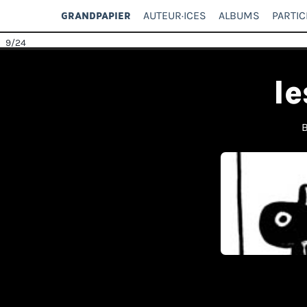
AUTEUR·ICES
ALBUMS
PARTIC
GRANDPAPIER
9
/24
le