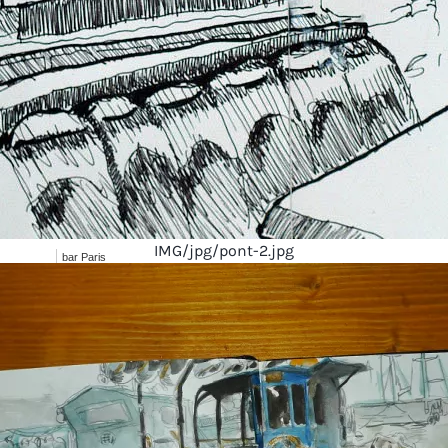
IMG/jpg/pont-2.jpg
bar Paris
pont dâ€™avignon