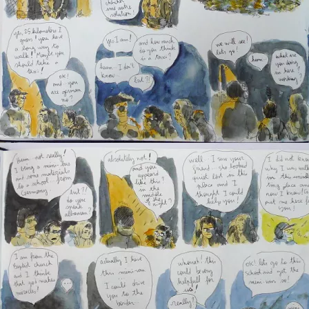
albanieÂ : Pogradec -1 (desole pour lâ€™anglais de merde,
câ€™est vraiment comme ca quâ€™on parle.)