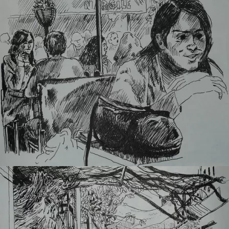
au bistrot a Ä°zmir