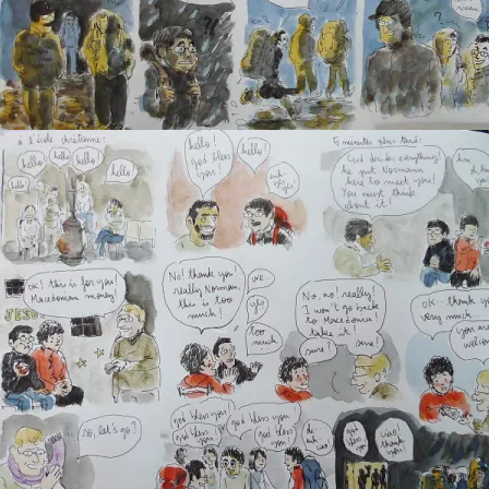
AlbanieÂ : Pogradec -2