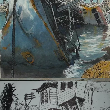
flash backÂ : Istanbul//Turkiye//