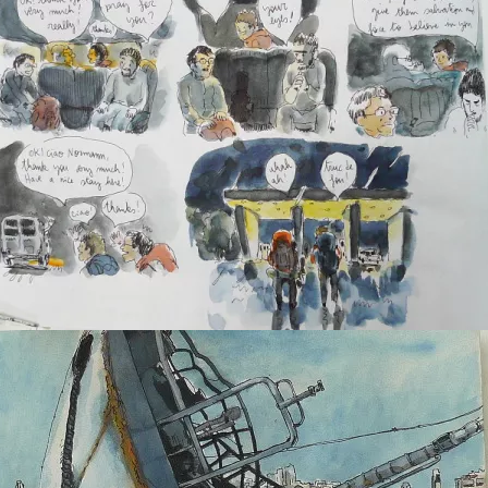
AlbanieÂ : Pogradec -5