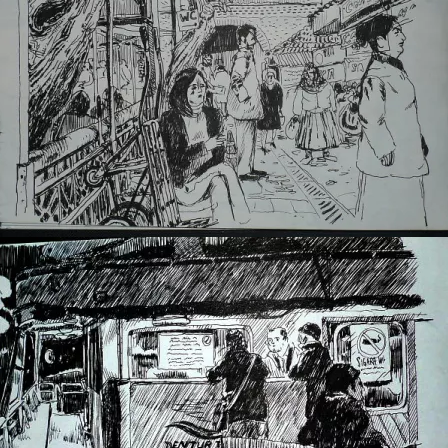
Ä°zmir