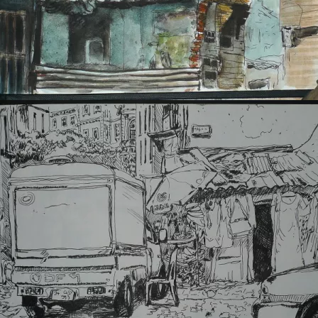
Ä°stanbul encore