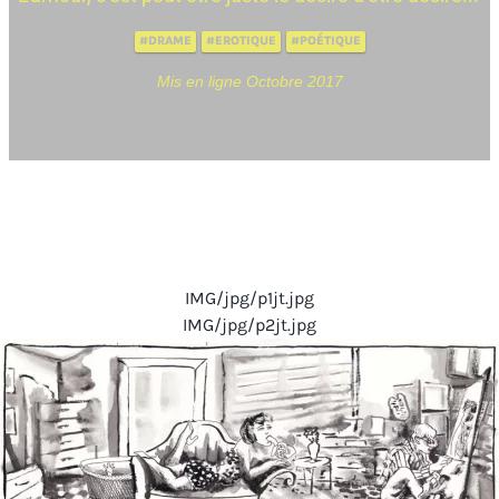
#DRAME
#EROTIQUE
#POÉTIQUE
Mis en ligne Octobre 2017
IMG/jpg/p1jt.jpg
IMG/jpg/p2jt.jpg