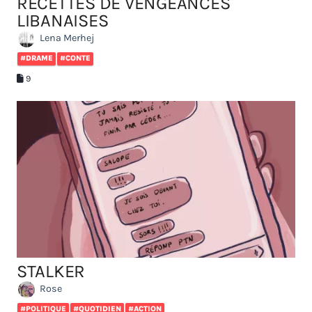
RECETTES DE VENGEANCES
LIBANAISES
Lena Merhej
#DRAME
#CONTE
9
STALKER
Rose
#POLITIQUE
#QUOTIDIEN
#ACTION