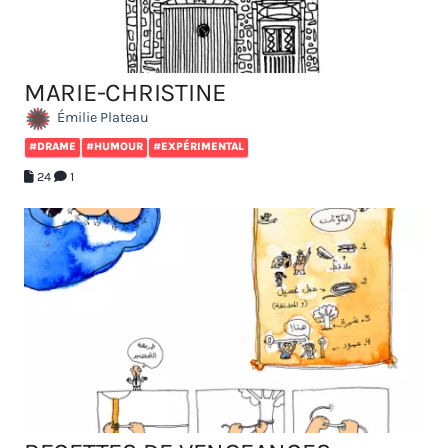
MARIE-CHRISTINE
Émilie Plateau
#DRAME
#HUMOUR
#EXPÉRIMENTAL
24
1