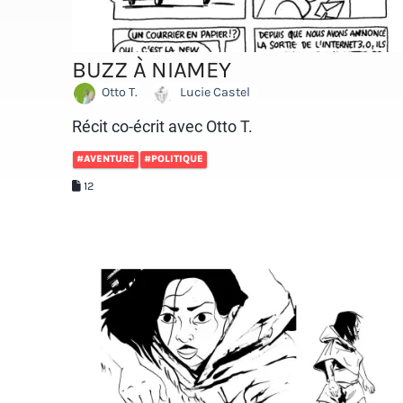
BUZZ À NIAMEY
Otto T.
Lucie Castel
Récit co-écrit avec Otto T.
#AVENTURE
#POLITIQUE
12