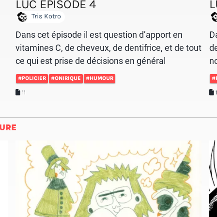
LUC ÉPISODE 4
L
Tris Kotro
Dans cet épisode il est question d’apport en
Da
vitamines C, de cheveux, de dentifrice, et de tout
de
ce qui est prise de décisions en général
n
#POLICIER
#ONIRIQUE
#HUMOUR
#
11
URE