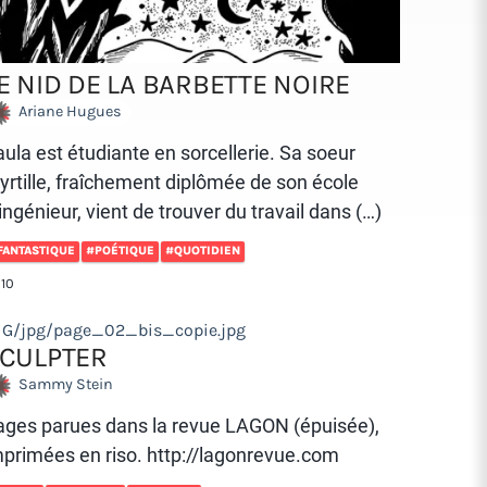
E NID DE LA BARBETTE NOIRE
Ariane Hugues
ula est étudiante en sorcellerie. Sa soeur
yrtille, fraîchement diplômée de son école
ingénieur, vient de trouver du travail dans (…)
FANTASTIQUE
#POÉTIQUE
#QUOTIDIEN
110
MG/jpg/page_02_bis_copie.jpg
CULPTER
Sammy Stein
ages parues dans la revue LAGON (épuisée),
mprimées en riso. http://lagonrevue.com