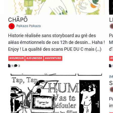
CHÂPÔ
L
Pokazo Pokazo
Historie réalisée sans storyboard au gré des
Pa
aléas émotionnels de ces 12h de dessin… Haha !
M
Enjoy ! La qualité des scans PUE DU C mais (…)
d’
#HUMOUR
#JEUNESSE
#AVENTURE
#
11
3
I
S
P
i