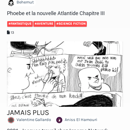
Behemut
Phoebe et la nouvelle Atlantide Chapitre III
#FANTASTIQUE
#AVENTURE
#SCIENCE FICTION
13
JAMAIS PLUS
Valentine Gallardo
Aniss El Hamouri