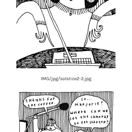
IMG/jpg/solstice2-2.jpg