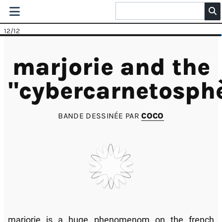
12
/12
marjorie and the
"cybercarnetosph
BANDE DESSINÉE PAR
COCO
marjorie is a huge phenomenom on the french