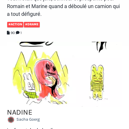
Romain et Marine quand a déboulé un camion qui
a tout défiguré.
#ACTION
#DRAME
90
1
NADINE
Sacha Goerg