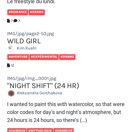
Le freestyle du lundi.
#ROMANCE
#DRAME
7
7
IMG/jpg/page2-53.jpg
WILD GIRL
Kim Ruehl
#AVENTURE
#EXPÉRIMENTAL
#DRAME
12
IMG/jpg/img_0001.jpg
"NIGHT SHIFT" (24 HR)
Aleksandra Gorchakova
I wanted to paint this with watercolor, so that were
color codes for day’s and night’s atmosphere, but
24 hours is 24 hours, so there’s (…)
#HUMOUR
#MYTHOLOGIE
#HORREUR