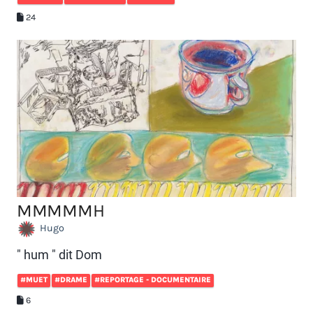
24
MMMMMH
Hugo
" hum " dit Dom
#MUET
#DRAME
#REPORTAGE - DOCUMENTAIRE
6