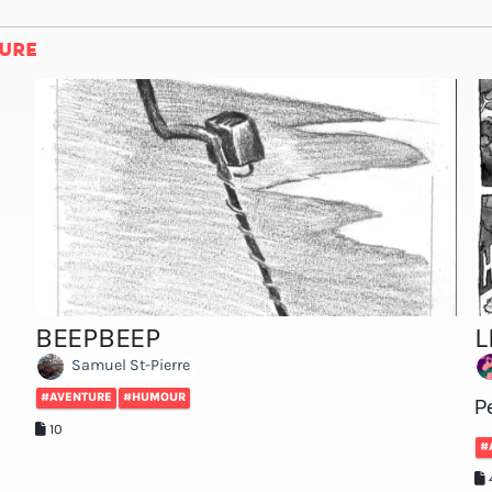
URE
BEEPBEEP
L
Samuel St-Pierre
#AVENTURE
#HUMOUR
Pe
10
#