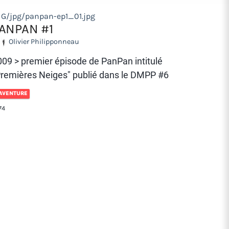
MG/jpg/panpan-ep1_01.jpg
ANPAN #1
Olivier Philipponneau
009 > premier épisode de PanPan intitulé
Premières Neiges" publié dans le DMPP #6
AVENTURE
74