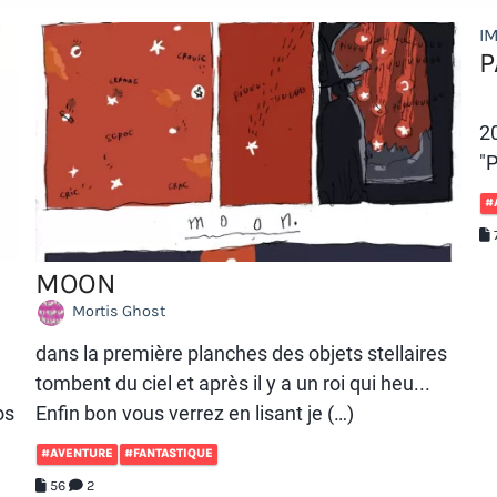
I
P
2
"
#
MOON
Mortis Ghost
dans la première planches des objets stellaires
tombent du ciel et après il y a un roi qui heu...
os
Enfin bon vous verrez en lisant je (…)
#AVENTURE
#FANTASTIQUE
56
2