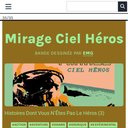
35
/35
Mirage Ciel Héros
BANDE DESSINÉE PAR
EMG
Histoires Dont Vous N’Êtes Pas Le Héros (3)
#ACTION
#AVENTURE
#DRAME
#ONIRIQUE
#EXPÉRIMENTAL