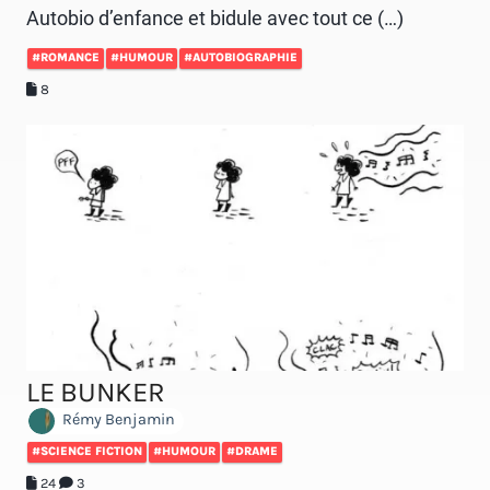
Autobio d’enfance et bidule avec tout ce (…)
#ROMANCE
#HUMOUR
#AUTOBIOGRAPHIE
8
LE BUNKER
Rémy Benjamin
#SCIENCE FICTION
#HUMOUR
#DRAME
24
3