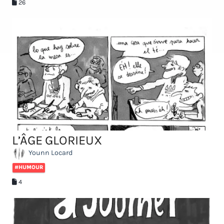
26
L’ÂGE GLORIEUX
Younn Locard
#HUMOUR
4