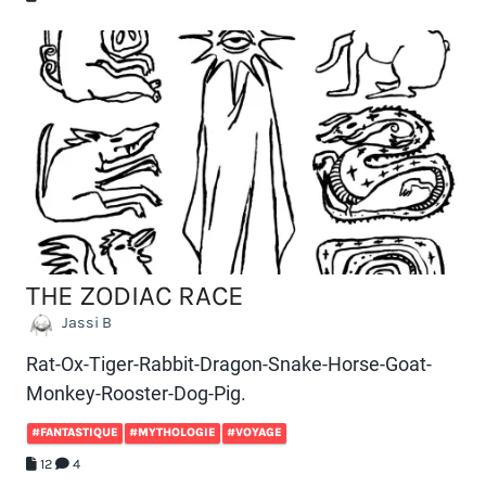
THE ZODIAC RACE
Jassi B
Rat-Ox-Tiger-Rabbit-Dragon-Snake-Horse-Goat-
Monkey-Rooster-Dog-Pig.
#FANTASTIQUE
#MYTHOLOGIE
#VOYAGE
12
4