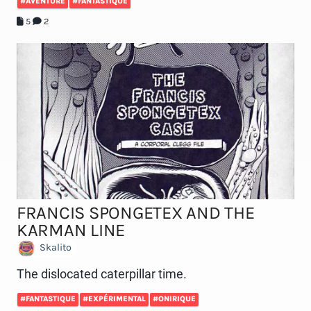
#AVENTURE
#FANTASTIQUE
5
2
FRANCIS SPONGETEX AND THE
KARMAN LINE
Skalito
The dislocated caterpillar time.
#FANTASTIQUE
#EXPÉRIMENTAL
#ONIRIQUE