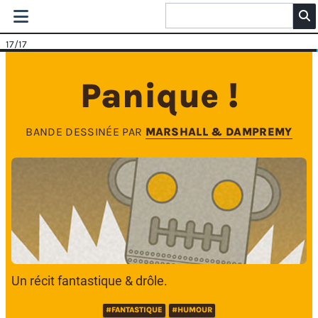
17
/17
Panique !
BANDE DESSINÉE PAR
MARSHALL & DAMPREMY
Un récit fantastique & drôle.
#FANTASTIQUE
#HUMOUR