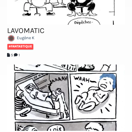
LAVOMATIC
Eugène K
#FANTASTIQUE
5
1