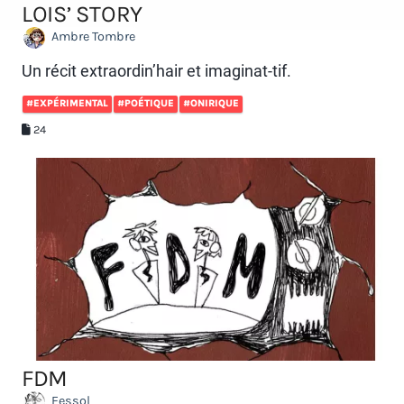
LOIS’ STORY
Ambre Tombre
Un récit extraordin’hair et imaginat-tif.
#EXPÉRIMENTAL
#POÉTIQUE
#ONIRIQUE
24
FDM
Fessol