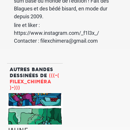
sum basé du monde de l’édition ! Fait des
Blagues et des bédé bisard, en mode dur
depuis 2009.
lire et liker :
https://www.instagram.com/_f1l3x_/
Contacter : filexchimera@gmail.com
AUTRES BANDES
DESSINÉES DE
(((-(
FILEX_CHIMÉRA
)-)))