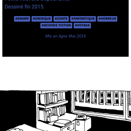
Dessiné fin 2015.
#DRAME
#ONIRIQUE
#CONTE
#FANTASTIQUE
#HORREUR
#SCIENCE FICTION
#VOYAGE
Mis en ligne Mai 2016