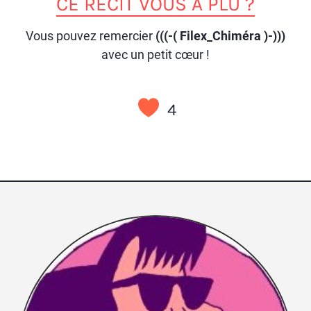
CE RÉCIT VOUS A PLU ?
Vous pouvez remercier
(((-( Filex_Chiméra )-)))
avec un petit cœur !
4