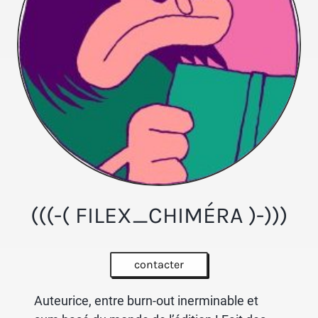
(((-( FILEX_CHIMÉRA )-)))
contacter
Auteurice, entre burn-out inerminable et