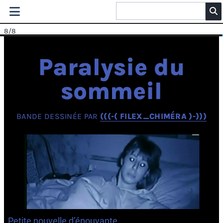
8
/8
Paralysie du
sommeil
BANDE DESSINÉE PAR
(((-( FILEX_CHIMÉRA )-)))
Petite nouvelle d’épouvante.