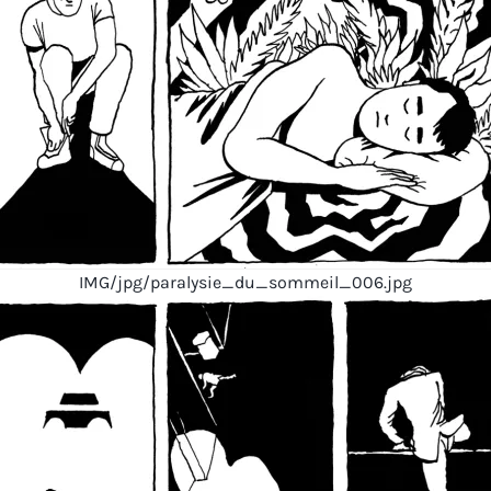
IMG/jpg/paralysie_du_sommeil_006.jpg