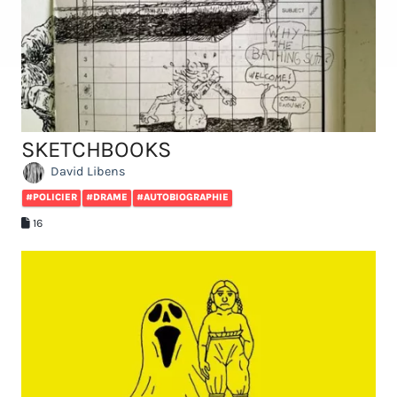
SKETCHBOOKS
David Libens
#POLICIER
#DRAME
#AUTOBIOGRAPHIE
16