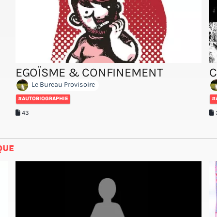
EGOÏSME & CONFINEMENT
C
Le Bureau Provisoire
#AUTOBIOGRAPHIE
#
43
QUE