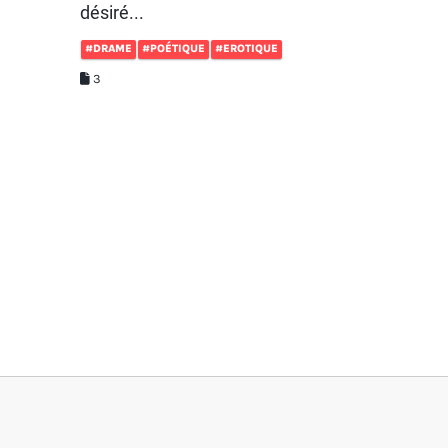
désiré...
#DRAME
#POÉTIQUE
#EROTIQUE
3