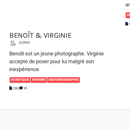
am
#
BENOÎT & VIRGINIE
GOMA
Benoît est un jeune photographe. Virginie
accepte de poser pour lui malgré son
inexpérience.
#EROTIQUE
#DRAME
#AUTOBIOGRAPHIE
156
10