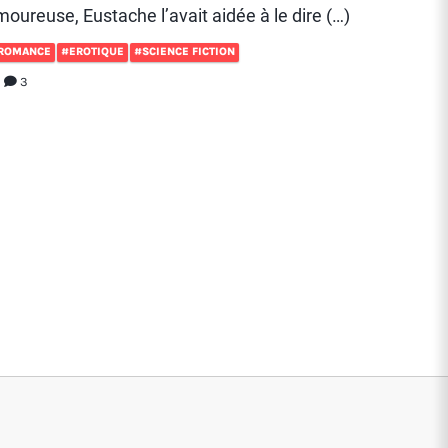
oureuse, Eustache l’avait aidée à le dire (…)
ROMANCE
#EROTIQUE
#SCIENCE FICTION
1
3