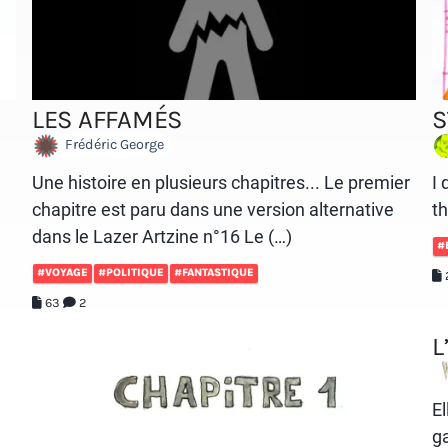
LES AFFAMÉS
S
Frédéric George
Une histoire en plusieurs chapitres... Le premier
I
chapitre est paru dans une version alternative
th
dans le Lazer Artzine n°16 Le (…)
#
#VOYAGE
#POLITIQUE
#FANTASTIQUE
63
2
L
El
g