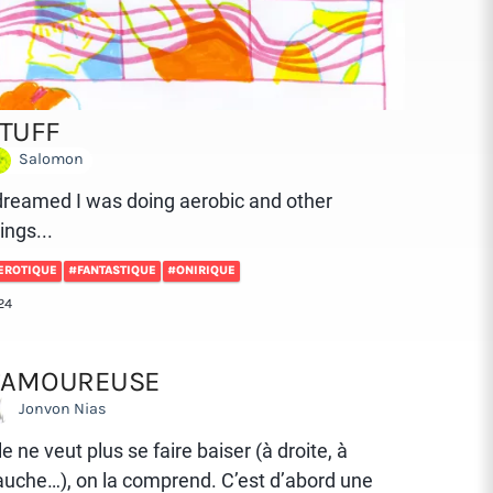
TUFF
Salomon
 dreamed I was doing aerobic and other
ings...
EROTIQUE
#FANTASTIQUE
#ONIRIQUE
24
’AMOUREUSE
Jonvon Nias
le ne veut plus se faire baiser (à droite, à
auche…), on la comprend. C’est d’abord une