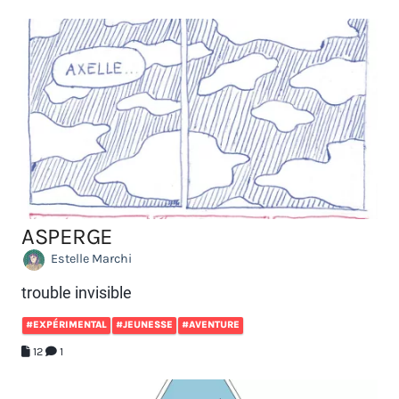
ASPERGE
Estelle Marchi
trouble invisible
#EXPÉRIMENTAL
#JEUNESSE
#AVENTURE
12
1