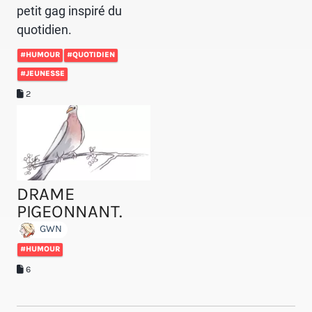
petit gag inspiré du
quotidien.
#HUMOUR
#QUOTIDIEN
#JEUNESSE
2
DRAME
PIGEONNANT.
GWN
#HUMOUR
6