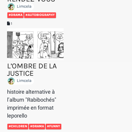
Limcela
#DRAMA
#AUTOBIOGRAPHY
1
L’OMBRE DE LA
JUSTICE
Limcela
histoire alternative à
l’album "Rabibochés"
imprimée en format
leporello
#CHILDREN
#DRAMA
#FUNNY