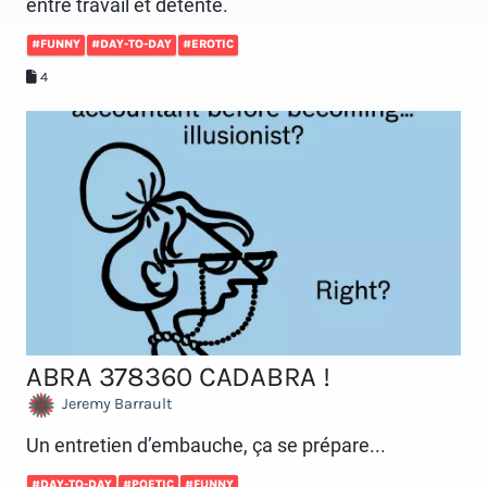
entre travail et détente.
#FUNNY
#DAY-TO-DAY
#EROTIC
4
ABRA 378360 CADABRA !
Jeremy Barrault
Un entretien d’embauche, ça se prépare...
#DAY-TO-DAY
#POETIC
#FUNNY