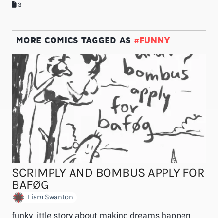
3
MORE COMICS TAGGED AS
#FUNNY
SCRIMPLY AND BOMBUS APPLY FOR
BAFØG
Liam Swanton
funky little story about making dreams happen,