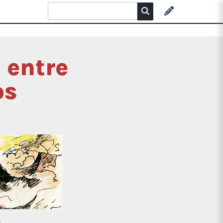
 entre
os
c