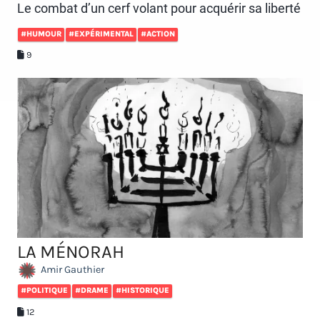
Le combat d’un cerf volant pour acquérir sa liberté
#HUMOUR
#EXPÉRIMENTAL
#ACTION
9
LA MÉNORAH
Amir Gauthier
#POLITIQUE
#DRAME
#HISTORIQUE
12