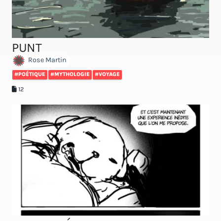
PUNT
Rose Martin
#POÉTIQUE
#MYTHOLOGIE
#VOYAGE
12