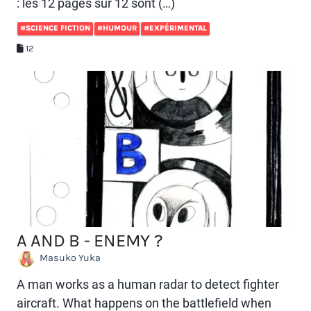
: les 12 pages sur 12 sont (…)
#SCIENCE FICTION
#HUMOUR
#EXPÉRIMENTAL
12
A AND B - ENEMY ?
Masuko Yuka
A man works as a human radar to detect fighter
aircraft. What happens on the battlefield when