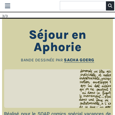
3
/3
Séjour en
Aphorie
BANDE DESSINÉE PAR
SACHA GOERG
Réalisé pour le
SOAP comics
spécial vacances de