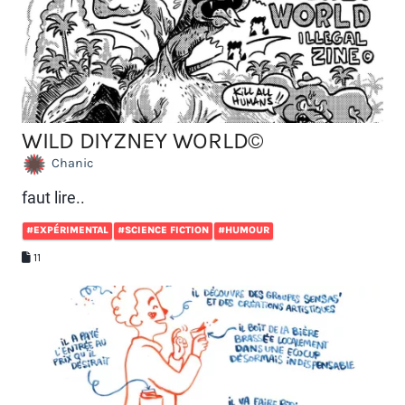
WILD DIYZNEY WORLD©
Chanic
faut lire..
#EXPÉRIMENTAL
#SCIENCE FICTION
#HUMOUR
11