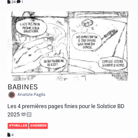
24
1
BABINES
Anatole Pagès
Les 4 premières pages finies pour le Solstice BD
2025 🫶🏻
#THRILLER
#HORROR
4