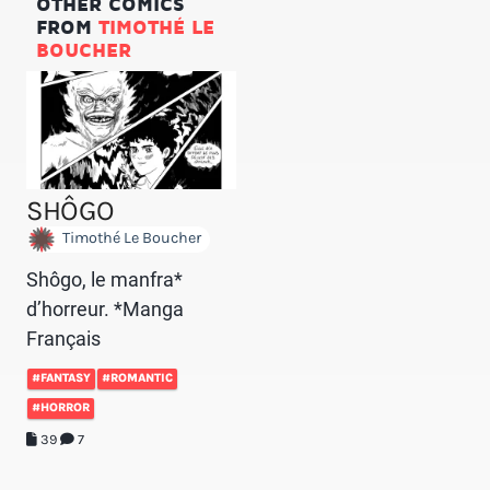
OTHER COMICS
FROM
TIMOTHÉ LE
BOUCHER
SHÔGO
Timothé Le Boucher
Shôgo, le manfra*
d’horreur. *Manga
Français
#FANTASY
#ROMANTIC
#HORROR
39
7