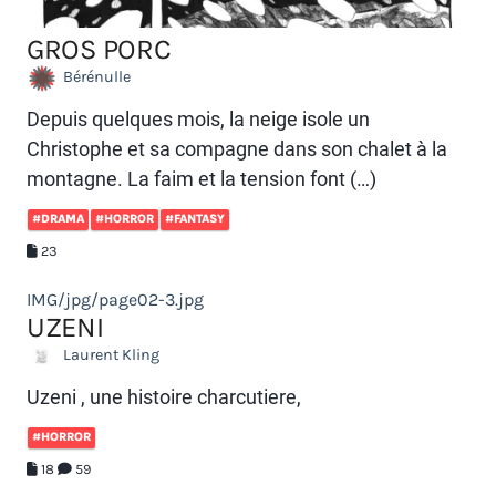
GROS PORC
Bérénulle
Depuis quelques mois, la neige isole un
Christophe et sa compagne dans son chalet à la
montagne. La faim et la tension font (…)
#DRAMA
#HORROR
#FANTASY
23
IMG/jpg/page02-3.jpg
UZENI
Laurent Kling
Uzeni , une histoire charcutiere,
#HORROR
18
59