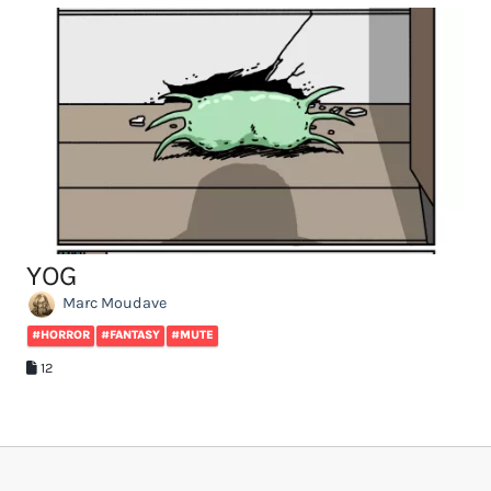
YOG
Marc Moudave
#HORROR
#FANTASY
#MUTE
12