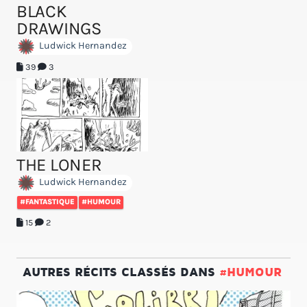
BLACK
DRAWINGS
Ludwick Hernandez
39
3
THE LONER
Ludwick Hernandez
#FANTASTIQUE
#HUMOUR
15
2
AUTRES RÉCITS CLASSÉS DANS
#HUMOUR