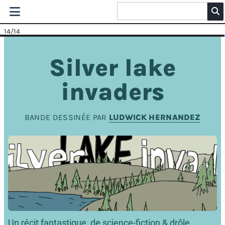
14
/14
Silver lake
invaders
BANDE DESSINÉE PAR
LUDWICK HERNANDEZ
Un récit fantastique, de science-fiction & drôle.