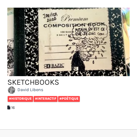
SKETCHBOOKS
David Libens
#HISTORIQUE
#INTERACTIF
#POÉTIQUE
16