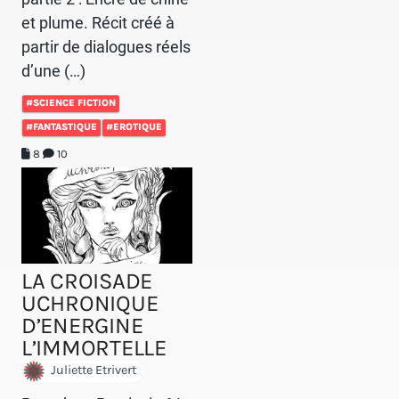
et plume. Récit créé à
partir de dialogues réels
d’une (…)
#SCIENCE FICTION
#FANTASTIQUE
#EROTIQUE
8
10
LA CROISADE
UCHRONIQUE
D’ENERGINE
L’IMMORTELLE
Juliette Etrivert