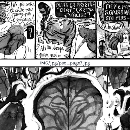
IMG/jpg/pso_page7.jpg