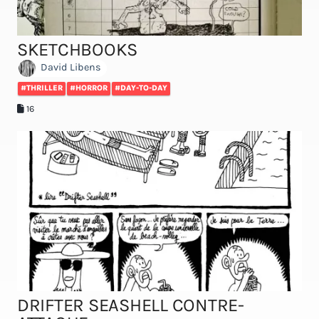
SKETCHBOOKS
David Libens
#THRILLER
#HORROR
#DAY-TO-DAY
16
DRIFTER SEASHELL CONTRE-