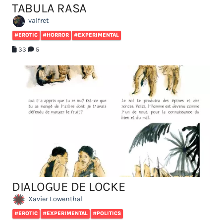
TABULA RASA
valfret
#EROTIC
#HORROR
#EXPERIMENTAL
33
5
DIALOGUE DE LOCKE
Xavier Lowenthal
#EROTIC
#EXPERIMENTAL
#POLITICS