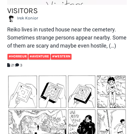
VISITORS
Irek Konior
Reiko lives in rusted house near the cemetery.
Sometimes strange persons appear nearby. Some
of them are scary and maybe even hostile, (…)
#HORREUR
#AVENTURE
#WESTERN
21
3