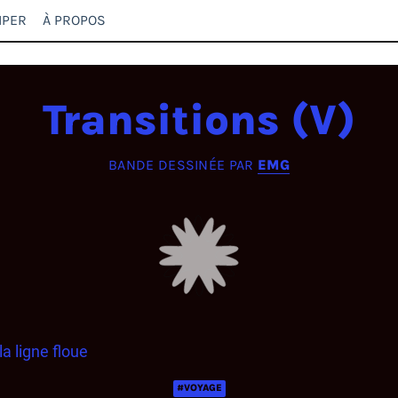
IPER
À PROPOS
Transitions (V)
BANDE DESSINÉE PAR
EMG
la ligne floue
#VOYAGE