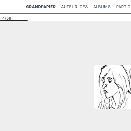
AUTEUR·ICES
ALBUMS
PARTIC
GRANDPAPIER
4
/56