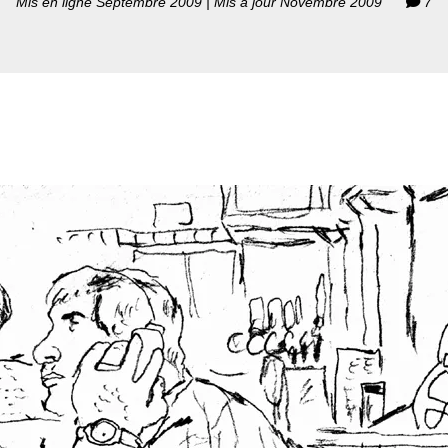
Mis en ligne Septembre 2009 | Mis à jour Novembre 2009
7