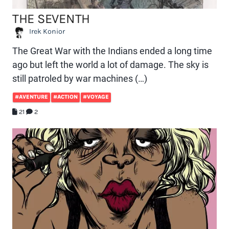
THE SEVENTH
Irek Konior
The Great War with the Indians ended a long time
ago but left the world a lot of damage. The sky is
still patroled by war machines (…)
#AVENTURE
#ACTION
#VOYAGE
21
2