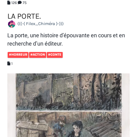
126
75
LA PORTE.
(((-( Filex_Chiméra )-)))
La porte, une histoire d’épouvante en cours et en
recherche d’un éditeur.
#HORREUR
#ACTION
#CONTE
1