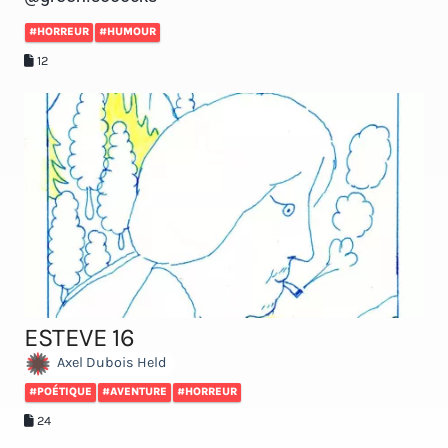
#HORREUR
#HUMOUR
12
ESTEVE 16
Axel Dubois Held
#POÉTIQUE
#AVENTURE
#HORREUR
24