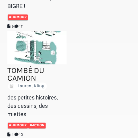
BIGRE !
#HUMOUR
9
17
TOMBÉ DU
CAMION
Laurent Kling
des petites histoires,
des dessins, des
miettes
#HUMOUR
#ACTION
4
10