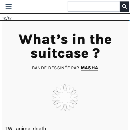
12
/12
What’s in the
suitcase ?
BANDE DESSINÉE PAR
MASHA
TW : animal death