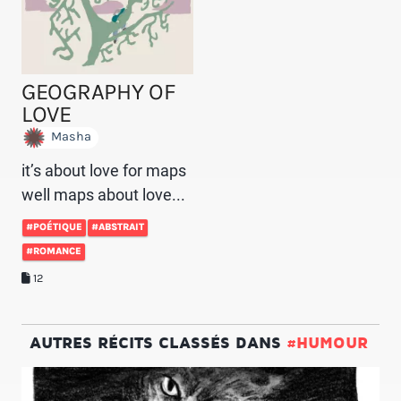
GEOGRAPHY OF
LOVE
Masha
it’s about love for maps
well maps about love...
#POÉTIQUE
#ABSTRAIT
#ROMANCE
12
AUTRES RÉCITS CLASSÉS DANS
#HUMOUR