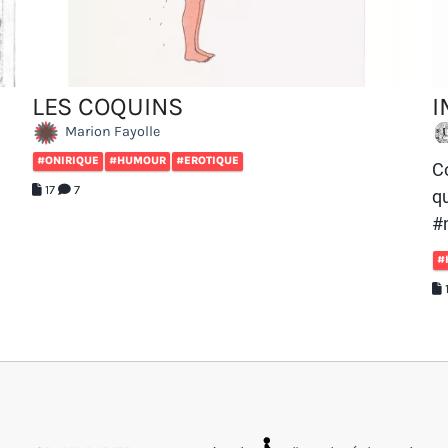
I
LES COQUINS
Marion Fayolle
#ONIRIQUE
#HUMOUR
#EROTIQUE
C
17
7
qu
#
#
1