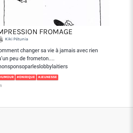
MPRESSION FROMAGE
Kiki Pétunia
omment changer sa vie à jamais avec rien
’un peu de frometon....
nonsponsoparleslobbylaitiers
HUMOUR
#ONIRIQUE
#JEUNESSE
1