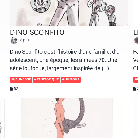
DINO SCONFITO
L
Spata
Dino Sconfito c’est l’histoire d’une famille, d’un
Fa
adolescent, une époque, les années 70. Une
V
série loufoque, largement inspirée de (…)
CH
#JEUNESSE
#FANTASTIQUE
#HUMOUR
#
92