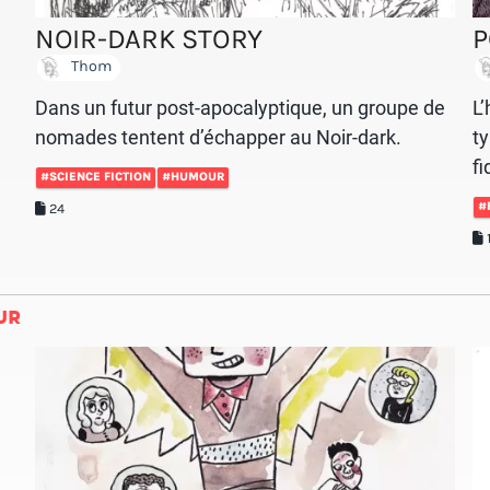
NOIR-DARK STORY
P
Thom
Dans un futur post-apocalyptique, un groupe de
L’
nomades tentent d’échapper au Noir-dark.
ty
fi
#SCIENCE FICTION
#HUMOUR
#
24
UR